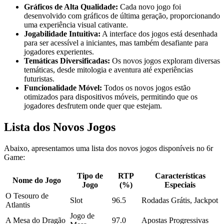
Gráficos de Alta Qualidade:
Cada novo jogo foi
desenvolvido com gráficos de última geração, proporcionando
uma experiência visual cativante.
Jogabilidade Intuitiva:
A interface dos jogos está desenhada
para ser acessível a iniciantes, mas também desafiante para
jogadores experientes.
Temáticas Diversificadas:
Os novos jogos exploram diversas
temáticas, desde mitologia e aventura até experiências
futuristas.
Funcionalidade Móvel:
Todos os novos jogos estão
otimizados para dispositivos móveis, permitindo que os
jogadores desfrutem onde quer que estejam.
Lista dos Novos Jogos
Abaixo, apresentamos uma lista dos novos jogos disponíveis no 6r
Game:
Tipo de
RTP
Características
Nome do Jogo
Jogo
(%)
Especiais
O Tesouro de
Slot
96.5
Rodadas Grátis, Jackpot
Atlantis
Jogo de
A Mesa do Dragão
97.0
Apostas Progressivas