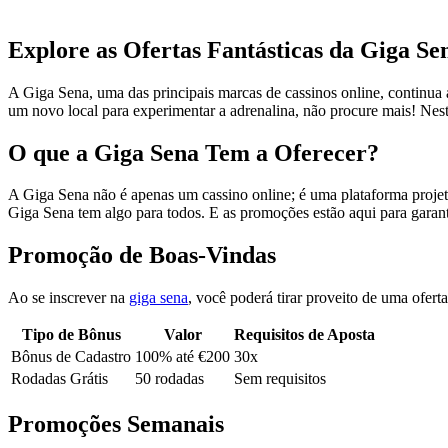
Explore as Ofertas Fantásticas da Giga Se
A Giga Sena, uma das principais marcas de cassinos online, continua 
um novo local para experimentar a adrenalina, não procure mais! Nes
O que a Giga Sena Tem a Oferecer?
A Giga Sena não é apenas um cassino online; é uma plataforma projeta
Giga Sena tem algo para todos. E as promoções estão aqui para garan
Promoção de Boas-Vindas
Ao se inscrever na
giga sena
, você poderá tirar proveito de uma oferta
Tipo de Bônus
Valor
Requisitos de Aposta
Bônus de Cadastro
100% até €200
30x
Rodadas Grátis
50 rodadas
Sem requisitos
Promoções Semanais