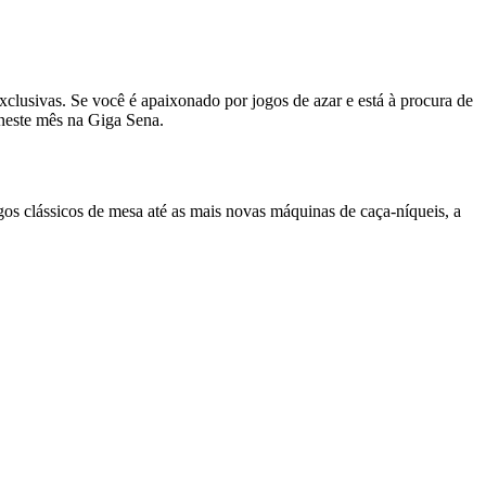
clusivas. Se você é apaixonado por jogos de azar e está à procura de
 neste mês na Giga Sena.
os clássicos de mesa até as mais novas máquinas de caça-níqueis, a