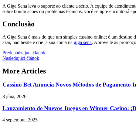
A Giga Sena leva o suporte ao cliente a sério. A equipe de atendiment
sobre bonificações ou problemas técnicos, você sempre encontrará apoi
Conclusão
A Giga Sena é mais do que um simples cassino online; é um destino 
azar, não hesite e crie já sua conta na
giga sena
. Aproveite as promoçõ
Predchádzajúci článok
Nasledujúci článok
More Articles
Cassino Bet Anuncia Novos Métodos de Pagamento I
8 júna, 2026
Lanzamiento de Nuevos Juegos en Winner Casino: ¡Di
4 septembra, 2025